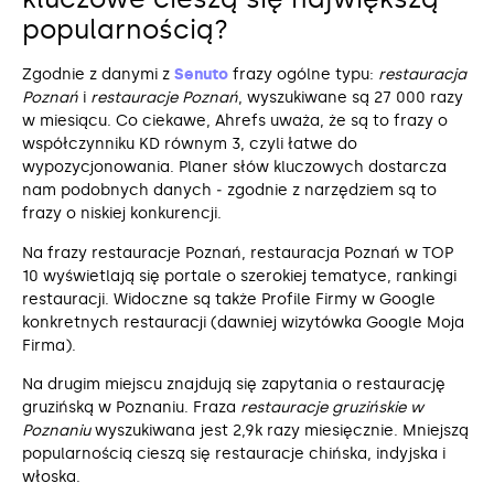
popularnością?
Zgodnie z danymi z
Senuto
frazy ogólne typu:
restauracja
Poznań
i
restauracje Poznań
, wyszukiwane są 27 000 razy
w miesiącu. Co ciekawe, Ahrefs uważa, że są to frazy o
współczynniku KD równym 3, czyli łatwe do
wypozycjonowania. Planer słów kluczowych dostarcza
nam podobnych danych ‒ zgodnie z narzędziem są to
frazy o niskiej konkurencji.
Na frazy restauracje Poznań, restauracja Poznań w TOP
10 wyświetlają się portale o szerokiej tematyce, rankingi
restauracji. Widoczne są także Profile Firmy w Google
konkretnych restauracji (dawniej wizytówka Google Moja
Firma).
Na drugim miejscu znajdują się zapytania o restaurację
gruzińską w Poznaniu. Fraza
restauracje gruzińskie w
Poznaniu
wyszukiwana jest 2,9k razy miesięcznie. Mniejszą
popularnością cieszą się restauracje chińska, indyjska i
włoska.