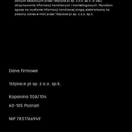
danych osobowych przez 1stplace.pl sp. z o.o. sp.k. w celu
otrzymywania informacji handlowych i marketingowych. Wyrażam
zgodę na wysłanie informacji handlowej drogą elektroniczną na
podany adres e-mail przez 1stplace.pl sp. z o.o. sp.k.
Dane firmowe
1stplace.pl sp. z o.o. sp.k.
Kopanina 30A/104
60-105 Poznań
NIP 7831766949