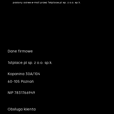
podany adres e-mail przez 1stplace.pl sp. z o.o. sp.k.
Dane firmowe
1stplace.pl sp. z o.o. sp.k.
Kopanina 30A/104
60-105 Poznań
NIP 7831766949
Obsługa klienta