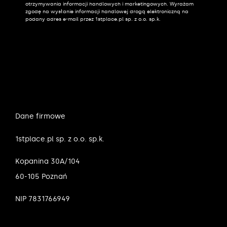
otrzymywania informacji handlowych i marketingowych. Wyrażam
zgodę na wysłanie informacji handlowej drogą elektroniczną na
podany adres e-mail przez 1stplace.pl sp. z o.o. sp.k.
Dane firmowe
1stplace.pl sp. z o.o. sp.k.
Kopanina 30A/104
60-105 Poznań
NIP 7831766949