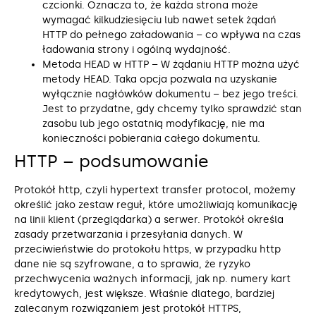
czcionki. Oznacza to, że każda strona może
wymagać kilkudziesięciu lub nawet setek żądań
HTTP do pełnego załadowania – co wpływa na czas
ładowania strony i ogólną wydajność.
Metoda HEAD w HTTP – W żądaniu HTTP można użyć
metody HEAD. Taka opcja pozwala na uzyskanie
wyłącznie nagłówków dokumentu – bez jego treści.
Jest to przydatne, gdy chcemy tylko sprawdzić stan
zasobu lub jego ostatnią modyfikację, nie ma
konieczności pobierania całego dokumentu.
HTTP – podsumowanie
Protokół http, czyli hypertext transfer protocol, możemy
określić jako zestaw reguł, które umożliwiają komunikację
na linii klient (przeglądarka) a serwer. Protokół określa
zasady przetwarzania i przesyłania danych. W
przeciwieństwie do protokołu https, w przypadku http
dane nie są szyfrowane, a to sprawia, że ryzyko
przechwycenia ważnych informacji, jak np. numery kart
kredytowych, jest większe. Właśnie dlatego, bardziej
zalecanym rozwiązaniem jest protokół HTTPS,