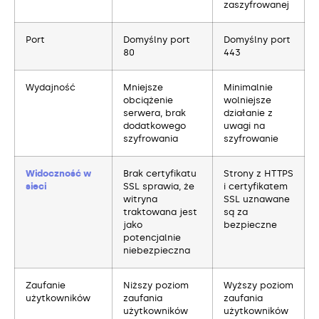
zaszyfrowanej
Port
Domyślny port
Domyślny port
80
443
Wydajność
Mniejsze
Minimalnie
obciążenie
wolniejsze
serwera, brak
działanie z
dodatkowego
uwagi na
szyfrowania
szyfrowanie
Widoczność w
Brak certyfikatu
Strony z HTTPS
sieci
SSL sprawia, że
i certyfikatem
witryna
SSL uznawane
traktowana jest
są za
jako
bezpieczne
potencjalnie
niebezpieczna
Zaufanie
Niższy poziom
Wyższy poziom
użytkowników
zaufania
zaufania
użytkowników
użytkowników