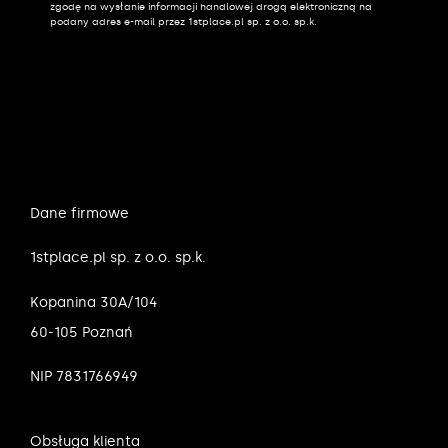
zgodę na wysłanie informacji handlowej drogą elektroniczną na
podany adres e-mail przez 1stplace.pl sp. z o.o. sp.k.
Dane firmowe
1stplace.pl sp. z o.o. sp.k.
Kopanina 30A/104
60-105 Poznań
NIP 7831766949
Obsługa klienta