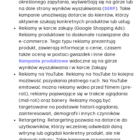
określonego zapytania, wyświetlają się na górze lub
na dole strony wyników wyszukiwania (
SERP
). Takie
kampanie umożliwiają dotarcie do klientów, którzy
aktywnie szukają konkretnych produktów lub usług.
Reklamy w karcie zakupy (Google Shopping Ads):
Reklamy produktowe to doskonałe rozwiązane dla
e-commerce. Tego typu reklamy prezentują
produkt, zawierają informacje o cenie, czasem
także ocenę w postaci gwiazdek i inne dane.
Kampanie produktowe
widoczne są na górze
wyników wyszukiwania i w karcie Zakupy.
Reklamy na YouTube: Reklamy na YouTube to kolejna
możliwość pozyskania płatnego ruch. Na YouTube
emitować można reklamy wideo przed filmem (pre-
roll), reklamy pojawiające się w trakcie oglądania
(mid-roll) oraz banery. Reklamy mogą być
targetowane na podstawie historii oglądania,
zainteresowań, demografii i innych czynników.
Retargeting: Retargeting pozwala na dotarcie do
użytkowników, którzy wcześniej odwiedzili daną
witrynę lub oglądali konkretny produkt, ale nie
dokonali zakupu. Takie kampanie przypominają