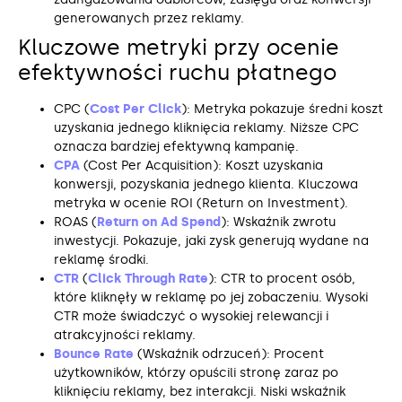
generowanych przez reklamy.
Kluczowe metryki przy ocenie
efektywności ruchu płatnego
CPC (
Cost Per Click
): Metryka pokazuje średni koszt
uzyskania jednego kliknięcia reklamy. Niższe CPC
oznacza bardziej efektywną kampanię.
CPA
(Cost Per Acquisition): Koszt uzyskania
konwersji, pozyskania jednego klienta. Kluczowa
metryka w ocenie ROI (Return on Investment).
ROAS (
Return on Ad Spend
): Wskaźnik zwrotu
inwestycji. Pokazuje, jaki zysk generują wydane na
reklamę środki.
CTR
(
Click Through Rate
): CTR to procent osób,
które kliknęły w reklamę po jej zobaczeniu. Wysoki
CTR może świadczyć o wysokiej relewancji i
atrakcyjności reklamy.
Bounce Rate
(Wskaźnik odrzuceń): Procent
użytkowników, którzy opuścili stronę zaraz po
kliknięciu reklamy, bez interakcji. Niski wskaźnik