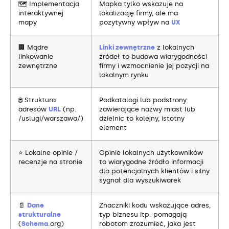
🗺️ Implementacja
Mapka tylko wskazuje na
interaktywnej
lokalizację firmy, ale ma
mapy
pozytywny wpływ na
UX
🏢 Mądre
Linki zewnętrzne
z lokalnych
linkowanie
źródeł to budowa wiarygodności
zewnętrzne
firmy i wzmocnienie jej pozycji na
lokalnym rynku
🌐 Struktura
Podkatalogi lub podstrony
adresów
URL
(np.
zawierające nazwy miast lub
/uslugi/warszawa/)
dzielnic to kolejny, istotny
element
⭐ Lokalne opinie /
Opinie lokalnych użytkowników
recenzje na stronie
to wiarygodne źródło informacji
dla potencjalnych klientów i silny
sygnał dla wyszukiwarek
📄
Dane
Znaczniki kodu wskazujące adres,
strukturalne
typ biznesu itp. pomagają
(
Schema
.org)
robotom zrozumieć, jaka jest