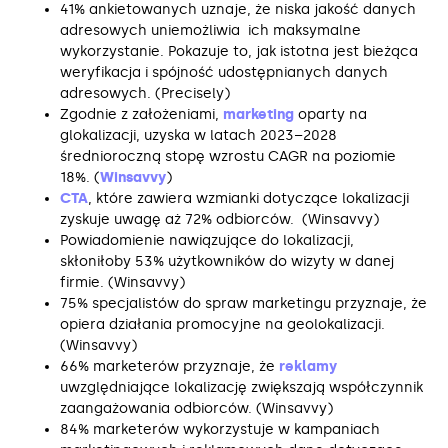
41% ankietowanych uznaje, że niska jakość danych
adresowych uniemożliwia ich maksymalne
wykorzystanie. Pokazuje to, jak istotna jest bieżąca
weryfikacja i spójność udostępnianych danych
adresowych. (Precisely)
Zgodnie z założeniami,
marketing
oparty na
glokalizacji, uzyska w latach 2023–2028
średnioroczną stopę wzrostu CAGR na poziomie
18%. (
Winsavvy
)
CTA
, które zawiera wzmianki dotyczące lokalizacji
zyskuje uwagę aż 72% odbiorców. (Winsavvy)
Powiadomienie nawiązujące do lokalizacji,
skłoniłoby 53% użytkowników do wizyty w danej
firmie. (Winsavvy)
75% specjalistów do spraw marketingu przyznaje, że
opiera działania promocyjne na geolokalizacji.
(Winsavvy)
66% marketerów przyznaje, że
reklamy
uwzględniające lokalizację zwiększają współczynnik
zaangażowania odbiorców. (Winsavvy)
84% marketerów wykorzystuje w kampaniach