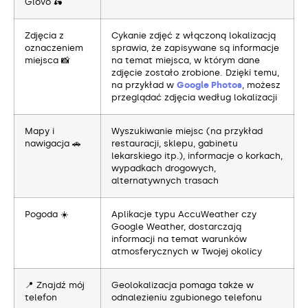
Glovo 🛵
Zdjęcia z
Cykanie zdjęć z włączoną lokalizacją
oznaczeniem
sprawia, że zapisywane są informacje
miejsca 📸
na temat miejsca, w którym dane
zdjęcie zostało zrobione. Dzięki temu,
na przykład w
Google Photos
, możesz
przeglądać zdjęcia według lokalizacji
Mapy i
Wyszukiwanie miejsc (na przykład
nawigacja 🚗
restauracji, sklepu, gabinetu
lekarskiego itp.), informacje o korkach,
wypadkach drogowych,
alternatywnych trasach
Pogoda ☀️
Aplikacje typu AccuWeather czy
Google Weather, dostarczają
informacji na temat warunków
atmosferycznych w Twojej okolicy
📍 Znajdź mój
Geolokalizacja pomaga także w
telefon
odnalezieniu zgubionego telefonu