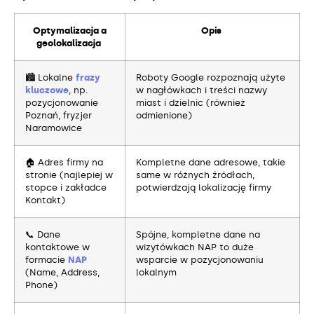
Optymalizacja a
Opis
geolokalizacja
🏙️ Lokalne
frazy
Roboty Google rozpoznają użyte
kluczowe
, np.
w nagłówkach i treści nazwy
pozycjonowanie
miast i dzielnic (również
Poznań, fryzjer
odmienione)
Naramowice
🏠 Adres firmy na
Kompletne dane adresowe, takie
stronie (najlepiej w
same w różnych źródłach,
stopce i zakładce
potwierdzają lokalizację firmy
Kontakt)
📞 Dane
Spójne, kompletne dane na
kontaktowe w
wizytówkach NAP to duże
formacie
NAP
wsparcie w pozycjonowaniu
(Name, Address,
lokalnym
Phone)