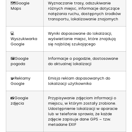
🗺️Google
Wyznaczanie trasy, odszukiwanie
Maps
różnych miejsc, informacje dotyczące
natężania ruchu, dostępnych środków
transportu, lokalizowanie znajomych
💻
Wyniki dopasowane do lokalizacji,
Wyszukiwarka
wyświetlanie miejsc, które znajdują
Google
się najbliżej szukającego
🖼️Google
Informacje o pogodzie, dostosowane
pogoda
do aktualnej lokalizacji
🧩Reklamy
Emisja reklam dopasowanych do
Google
lokalizacji użytkownika
📸Google
Przypisywanie zdjęciom informacji o
zdjęcia
miejscu, w którym zostały zrobione.
Udostępnienie lokalizacji w aparacie
lub w telefonie sprawia, że każde
zdjęcie zapisuje dane GPS – tzw.
metadane EXIF