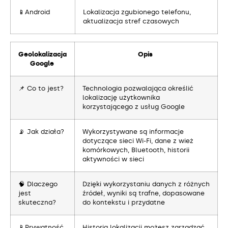
📱Android
Lokalizacja zgubionego telefonu,
aktualizacja stref czasowych
Geolokalizacja
Opis
Google
📌 Co to jest?
Technologia pozwalająca określić
lokalizację użytkownika
korzystającego z usług Google
📡 Jak działa?
Wykorzystywane są informacje
dotyczące sieci Wi-Fi, dane z wież
komórkowych, Bluetooth, historii
aktywności w sieci
🧠 Dlaczego
Dzięki wykorzystaniu danych z różnych
jest
źródeł, wyniki są trafne, dopasowane
skuteczna?
do kontekstu i przydatne
📱Prywatność
Historią lokalizacji możesz zarządzać