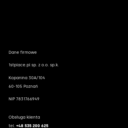
Dane firmowe
1stplace.pl sp. z o.o. sp.k.
Kopanina 30A/104
60-105 Poznań
NIP 7831766949
Obsługa klienta
tel.
+48 535 200 625