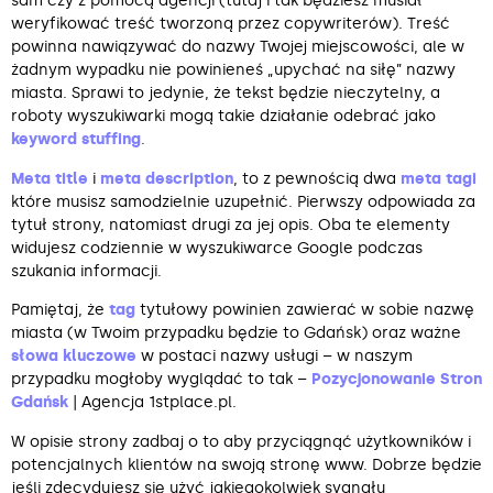
sam czy z pomocą agencji (tutaj i tak będziesz musiał
weryfikować treść tworzoną przez copywriterów). Treść
powinna nawiązywać do nazwy Twojej miejscowości, ale w
żadnym wypadku nie powinieneś „upychać na siłę” nazwy
miasta. Sprawi to jedynie, że tekst będzie nieczytelny, a
roboty wyszukiwarki mogą takie działanie odebrać jako
keyword stuffing
.
Meta title
i
meta description
, to z pewnością dwa
meta tagi
które musisz samodzielnie uzupełnić. Pierwszy odpowiada za
tytuł strony, natomiast drugi za jej opis. Oba te elementy
widujesz codziennie w wyszukiwarce Google podczas
szukania informacji.
Pamiętaj, że
tag
tytułowy powinien zawierać w sobie nazwę
miasta (w Twoim przypadku będzie to Gdańsk) oraz ważne
słowa kluczowe
w postaci nazwy usługi – w naszym
przypadku mogłoby wyglądać to tak –
Pozycjonowanie Stron
Gdańsk
| Agencja 1stplace.pl.
W opisie strony zadbaj o to aby przyciągnąć użytkowników i
potencjalnych klientów na swoją stronę www. Dobrze będzie
jeśli zdecydujesz się użyć jakiegokolwiek sygnału