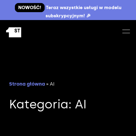
NOWOŚĆ!
Teraz wszystkie usługi w modelu
subskrypcyjnym! 🎉
Strona główna
»
AI
Kategoria: AI