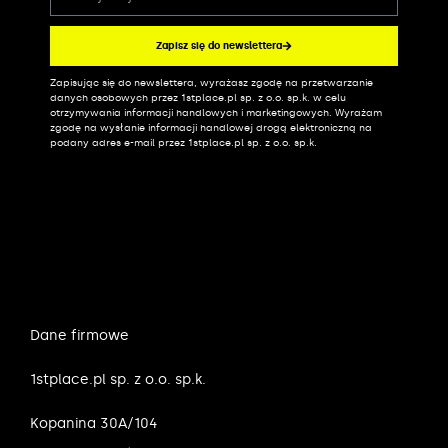
Zapisz się do newslettera
Zapisując się do newslettera, wyrażasz zgodę na przetwarzanie
Alternative:
danych osobowych przez 1stplace.pl sp. z o.o. sp.k. w celu
otrzymywania informacji handlowych i marketingowych. Wyrażam
zgodę na wysłanie informacji handlowej drogą elektroniczną na
podany adres e-mail przez 1stplace.pl sp. z o.o. sp.k.
Dane firmowe
1stplace.pl sp. z o.o. sp.k.
Kopanina 30A/104