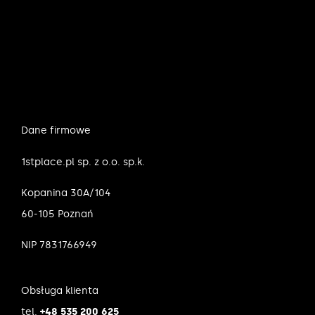
Dane firmowe
1stplace.pl sp. z o.o. sp.k.
Kopanina 30A/104
60-105 Poznań
NIP 7831766949
Obsługa klienta
tel.
+48 535 200 625