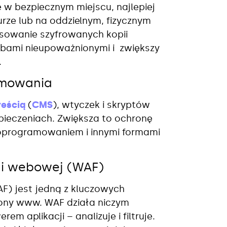
 bezpiecznym miejscu, najlepiej
ze lub na oddzielnym, fizycznym
osowanie szyfrowanych kopii
bami nieupoważnionymi i zwiększy
.
amowania
reścią
(
CMS
), wtyczek i skryptów
pieczeniach. Zwiększa to ochronę
oprogramowaniem i innymi formami
cji webowej (WAF)
AF) jest jedną z kluczowych
rony www. WAF działa niczym
 aplikacji – analizuje i filtruje.