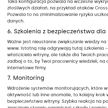
Taka konfiguracja pozwala na wczesne wykryc
złośliwych działań, na przykład ataków Cross-S
Pozwala to na zminimalizowanie ryzyka uszkod
danych.
6. Szkolenia z bezpieczeństwa dl
Ważne jest nieustanne zwiększanie wiedzy na
www. Istotną rolę odgrywają tutaj szkolenia – 
właściciela witryny, ale także dla Twoich prac
zadbaj o to, by Twoi pracownicy wiedzieli, na
internetowe firmy.
7. Monitoring
Wdrożenie systemów monitorujących, które 
aktywność lub inne anomalie, to kolejny krok
bezpieczeństwa witryny. Szybka reakcja na p
znacznym stopniu ograniczyć szkody i pomóc 