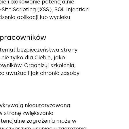
ie i blokowanie potencjalnie
ite Scripting (XSS), SQL Injection.
zenia aplikacji lub wycieku
a pracowników
 temat bezpieczeństwa strony
nie tylko dla Ciebie, jako
owników. Organizuj szkolenia,
 co uważać i jak chronić zasoby
wykrywają nieautoryzowaną
 w stronę zwiększania
otencjalne zagrożenia może w
w szybszym usunięciu zagrożenia.