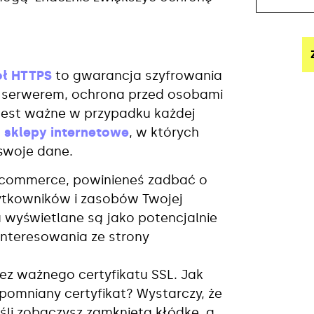
ół HTTPS
to gwarancja szyfrowania
 serwerem, ochrona przed osobami
est ważne w przypadku każdej
o
sklepy internetowe
, w których
 swoje dane.
e-commerce, powinieneś zadbać o
żytkowników i zasobów Twojej
tu wyświetlane są jako potencjalnie
interesowania ze strony
bez ważnego certyfikatu SSL. Jak
omniany certyfikat? Wystarczy, że
śli zobaczysz zamkniętą kłódkę, a