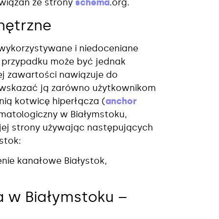
wiązań ze strony
schema
.org.
nętrzne
ewykorzystywane i niedoceniane
im przypadku może być jednak
j zawartości nawiązuje do
ś wskazać ją zarówno użytkownikom
ią kotwicę hiperłącza (
anchor
omatologiczny w Białymstoku,
jej strony używając następujących
stok:
enie kanałowe Białystok,
 w Białymstoku –