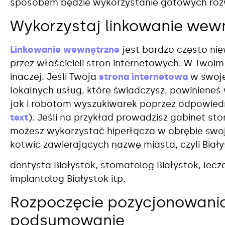
sposobem będzie wykorzystanie gotowych roz
Wykorzystaj linkowanie wew
Linkowanie wewnętrzne
jest bardzo często ni
przez właścicieli stron internetowych. W Two
inaczej. Jeśli Twoja
strona internetowa
w swoje
lokalnych usług, które świadczysz, powiniene
jak i robotom wyszukiwarek poprzez odpowiedn
text
). Jeśli na przykład prowadzisz gabinet st
możesz wykorzystać hiperłącza w obrębie swo
kotwic zawierających nazwę miasta, czyli Biały
dentysta Białystok, stomatolog Białystok, lecz
implantolog Białystok itp.
Rozpoczęcie pozycjonowania
podsumowanie