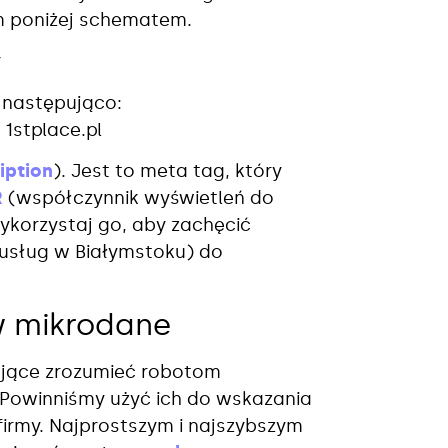
m poniżej schematem.
y
 następująco:
1stplace.pl
iption
). Jest to meta tag, który
R
(współczynnik wyświetleń do
Wykorzystaj go, aby zachęcić
usług w Białymstoku) do
w mikrodane
ające zrozumieć robotom
 Powinniśmy użyć ich do wskazania
irmy. Najprostszym i najszybszym