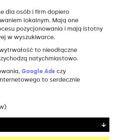
 dla osób i firm dopiero
owaniem lokalnym. Mają one
cesu pozycjonowania i mają istotny
wej w wyszukiwarce.
 wytrwałość to nieodłączne
przychodzą natychmiastowo.
nowania,
Google Ads
czy
u internetowego to serdecznie
ów)