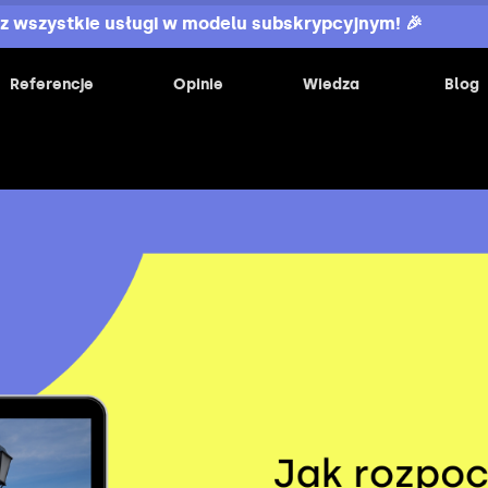
z wszystkie usługi w modelu subskrypcyjnym! 🎉
Referencje
Opinie
Wiedza
Blog