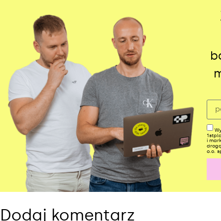
b
m
Wy
1stpl
i mar
drogą
o.o. s
Alt
Dodaj komentarz