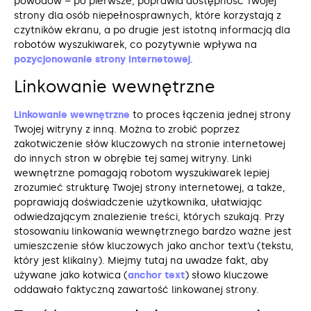
powodów – po pierwsze, poprawia dostępność Twojej
strony dla osób niepełnosprawnych, które korzystają z
czytników ekranu, a po drugie jest istotną informacją dla
robotów wyszukiwarek, co pozytywnie wpływa na
pozycjonowanie strony internetowej
.
Linkowanie wewnętrzne
Linkowanie wewnętrzne
to proces łączenia jednej strony
Twojej witryny z inną. Można to zrobić poprzez
zakotwiczenie słów kluczowych na stronie internetowej
do innych stron w obrębie tej samej witryny. Linki
wewnętrzne pomagają robotom wyszukiwarek lepiej
zrozumieć strukturę Twojej strony internetowej, a także,
poprawiają doświadczenie użytkownika, ułatwiając
odwiedzającym znalezienie treści, których szukają. Przy
stosowaniu linkowania wewnętrznego bardzo ważne jest
umieszczenie słów kluczowych jako anchor text’u (tekstu,
który jest klikalny). Miejmy tutaj na uwadze fakt, aby
używane jako kotwica (
anchor text
) słowo kluczowe
oddawało faktyczną zawartość linkowanej strony.