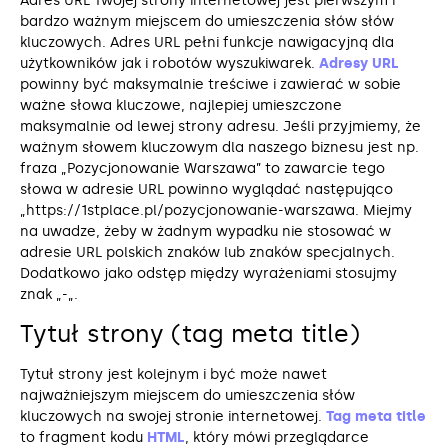
Adres URL Twojej strony internetowej jest pierwszym i
bardzo ważnym miejscem do umieszczenia słów słów
kluczowych. Adres URL pełni funkcje nawigacyjną dla
użytkowników jak i robotów wyszukiwarek.
Adresy URL
powinny być maksymalnie treściwe i zawierać w sobie
ważne słowa kluczowe, najlepiej umieszczone
maksymalnie od lewej strony adresu. Jeśli przyjmiemy, że
ważnym słowem kluczowym dla naszego biznesu jest np.
fraza „Pozycjonowanie Warszawa” to zawarcie tego
słowa w adresie URL powinno wyglądać następująco
„https://1stplace.pl/pozycjonowanie-warszawa. Miejmy
na uwadze, żeby w żadnym wypadku nie stosować w
adresie URL polskich znaków lub znaków specjalnych.
Dodatkowo jako odstęp między wyrażeniami stosujmy
znak „-„.
Tytuł strony (tag meta title)
Tytuł strony jest kolejnym i być może nawet
najważniejszym miejscem do umieszczenia słów
kluczowych na swojej stronie internetowej.
Tag
meta title
to fragment kodu
HTML
, który mówi przeglądarce