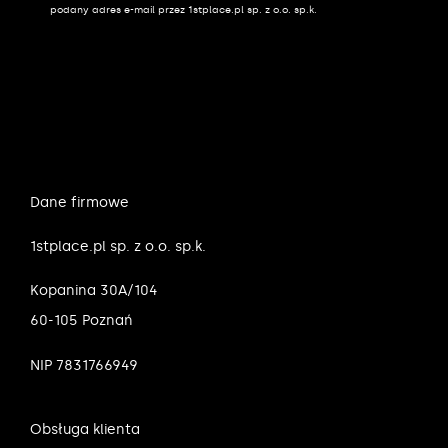
podany adres e-mail przez 1stplace.pl sp. z o.o. sp.k.
Dane firmowe
1stplace.pl sp. z o.o. sp.k.
Kopanina 30A/104
60-105 Poznań
NIP 7831766949
Obsługa klienta