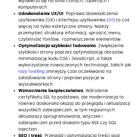
wyświetla się na smartfonach, tabletach i
komputerach.
Udoskonalenie UX/UI
: Poprawa doświadczenia
użytkownika (UX) i interfejsu użytkownika (
UI
) to coś
więcej niż tylko estetyczne zmiany. Należy
przemyśleć strukturę informacji, uprościć menu,
czytelność fontów, rozmieszczenie elementów.
Optymalizacja szybkości ładowania
: Zwiększenie
szybkości strony poprzez optymalizację obrazów,
minimalizację kodu CSS i JavaScript, a także
wykorzystanie nowoczesnych technologii, takich jak
lazy loading
zmniejszy czas oczekiwania na
załadowanie strony i poprawi pozycje w
wyszukiwarkach.
Wzmocnienie bezpieczeństwa
: Wdrożenie
certyfikatu SSL to podstawa, ale modernizacja to
również doskonała okazja do przeglądu i aktualizacji
wszystkich zabezpieczeń, w tym regularnych
aktualizacji oprogramowania, wtyczek i
zabezpieczeń przed atakami typu XSS czy SQL
Injection.
SEO i treść
: Przegląd i optymalizacja treści pod