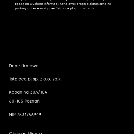
zgodę na wysłanie informacji handlowej drogą elektroniczną na
podany adres e-mail przez 1stplace.pl sp. z o.o. sp.k.
Dane firmowe
1stplace.pl sp. z o.o. sp.k.
Kopanina 30A/104
60-105 Poznań
NIP 7831766949
Obsługa klienta