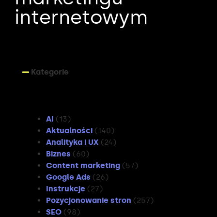
internetowym
Kategorie
Kategorie
AI
(13)
Aktualności
(140)
Analityka i UX
(24)
Biznes
(60)
Content marketing
(57)
Google Ads
(26)
Instrukcje
(27)
Pozycjonowanie stron
(257)
SEO
(98)