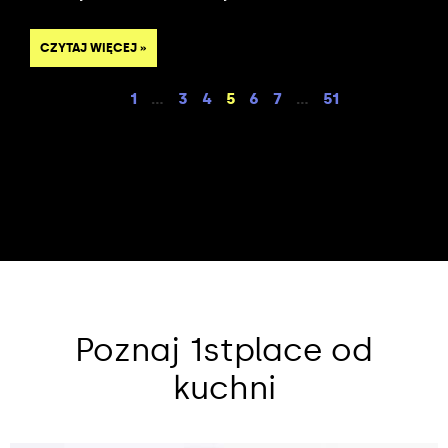
CZYTAJ WIĘCEJ »
1
…
3
4
5
6
7
…
51
Poznaj 1stplace od
kuchni