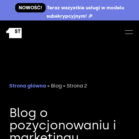
NOWOŚĆ!
Teraz wszystkie usługi w modelu
subskrypcyjnym! 🎉
Strona główna
»
Blog
»
Strona 2
Blog o
pozycjonowaniu i
marketingu