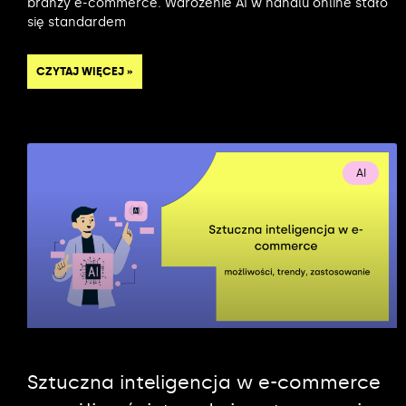
branży e-commerce. Wdrożenie AI w handlu online stało
się standardem
CZYTAJ WIĘCEJ »
AI
Sztuczna inteligencja w e-commerce