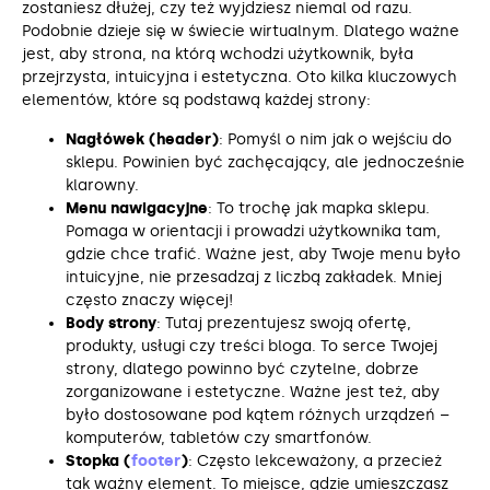
zostaniesz dłużej, czy też wyjdziesz niemal od razu.
Podobnie dzieje się w świecie wirtualnym. Dlatego ważne
jest, aby strona, na którą wchodzi użytkownik, była
przejrzysta, intuicyjna i estetyczna. Oto kilka kluczowych
elementów, które są podstawą każdej strony:
Nagłówek (header)
: Pomyśl o nim jak o wejściu do
sklepu. Powinien być zachęcający, ale jednocześnie
klarowny.
Menu nawigacyjne
: To trochę jak mapka sklepu.
Pomaga w orientacji i prowadzi użytkownika tam,
gdzie chce trafić. Ważne jest, aby Twoje menu było
intuicyjne, nie przesadzaj z liczbą zakładek. Mniej
często znaczy więcej!
Body strony
: Tutaj prezentujesz swoją ofertę,
produkty, usługi czy treści bloga. To serce Twojej
strony, dlatego powinno być czytelne, dobrze
zorganizowane i estetyczne. Ważne jest też, aby
było dostosowane pod kątem różnych urządzeń –
komputerów, tabletów czy smartfonów.
Stopka (
footer
)
: Często lekceważony, a przecież
tak ważny element. To miejsce, gdzie umieszczasz