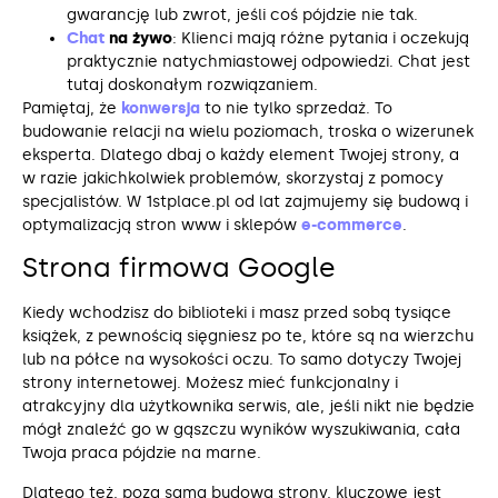
gwarancję lub zwrot, jeśli coś pójdzie nie tak.
Chat
na żywo
: Klienci mają różne pytania i oczekują
praktycznie natychmiastowej odpowiedzi. Chat jest
tutaj doskonałym rozwiązaniem.
Pamiętaj, że
konwersja
to nie tylko sprzedaż. To
budowanie relacji na wielu poziomach, troska o wizerunek
eksperta. Dlatego dbaj o każdy element Twojej strony, a
w razie jakichkolwiek problemów, skorzystaj z pomocy
specjalistów. W 1stplace.pl od lat zajmujemy się budową i
optymalizacją stron www i sklepów
e-commerce
.
Strona firmowa Google
Kiedy wchodzisz do biblioteki i masz przed sobą tysiące
książek, z pewnością sięgniesz po te, które są na wierzchu
lub na półce na wysokości oczu. To samo dotyczy Twojej
strony internetowej. Możesz mieć funkcjonalny i
atrakcyjny dla użytkownika serwis, ale, jeśli nikt nie będzie
mógł znaleźć go w gąszczu wyników wyszukiwania, cała
Twoja praca pójdzie na marne.
Dlatego też, poza samą budową strony, kluczowe jest