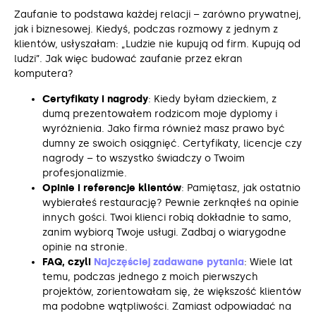
Zaufanie to podstawa każdej relacji – zarówno prywatnej,
jak i biznesowej. Kiedyś, podczas rozmowy z jednym z
klientów, usłyszałam: „Ludzie nie kupują od firm. Kupują od
ludzi”. Jak więc budować zaufanie przez ekran
komputera?
Certyfikaty i nagrody
: Kiedy byłam dzieckiem, z
dumą prezentowałem rodzicom moje dyplomy i
wyróżnienia. Jako firma również masz prawo być
dumny ze swoich osiągnięć. Certyfikaty, licencje czy
nagrody – to wszystko świadczy o Twoim
profesjonalizmie.
Opinie i referencje klientów
: Pamiętasz, jak ostatnio
wybierałeś restaurację? Pewnie zerknąłeś na opinie
innych gości. Twoi klienci robią dokładnie to samo,
zanim wybiorą Twoje usługi. Zadbaj o wiarygodne
opinie na stronie.
FAQ, czyli
Najczęściej zadawane pytania
: Wiele lat
temu, podczas jednego z moich pierwszych
projektów, zorientowałam się, że większość klientów
ma podobne wątpliwości. Zamiast odpowiadać na