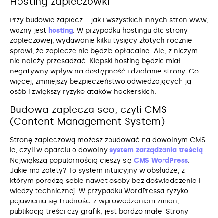
Hosting zapleczówki
Przy budowie zaplecz – jak i wszystkich innych stron www,
ważny jest
hosting
. W przypadku hostingu dla strony
zapleczowej, wydawanie kilku tysięcy złotych rocznie
sprawi, że zaplecze nie będzie opłacalne. Ale, z niczym
nie należy przesadzać. Kiepski hosting będzie miał
negatywny wpływ na dostępność i działanie strony. Co
więcej, zmniejszy bezpieczeństwo odwiedzających ją
osób i zwiększy ryzyko ataków hackerskich.
Budowa zaplecza seo, czyli CMS
(Content Management System)
Stronę zapleczową możesz zbudować na dowolnym CMS-
ie, czyli w oparciu o dowolny
system zarządzania treścią
.
Największą popularnością cieszy się
CMS
WordPress
.
Jakie ma zalety? To system intuicyjny w obsłudze, z
którym poradzą sobie nawet osoby bez doświadczenia i
wiedzy technicznej. W przypadku WordPressa ryzyko
pojawienia się trudności z wprowadzaniem zmian,
publikacją treści czy grafik, jest bardzo małe. Strony