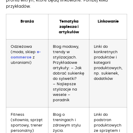
profilu witryn, które będą linkowane. Poniżej kilka
przykładów.
Branża
Tematyka
Linkowanie
zaplecza i
artykułów
Odzieżowa
Blog modowy,
Linki do
(moda, sklep
e-
trendy w
konkretnych
commerce
z
stylizacjach.
produktów i
ubraniami)
Przykładowe
kategorii
artykuły: – Jak
produktowych,
dobrać sukienkę
np. sukienek,
do sylwetki?
dodatków
– Najlepsze
stylizacje na
wesele –
poradnik
Fitness
Blog o
Linki do
(siłownia, sprzęt
treningach i
podstron
sportowy, trener
zdrowym stylu
produktowych
personalny)
życia.
ze sprzętem i