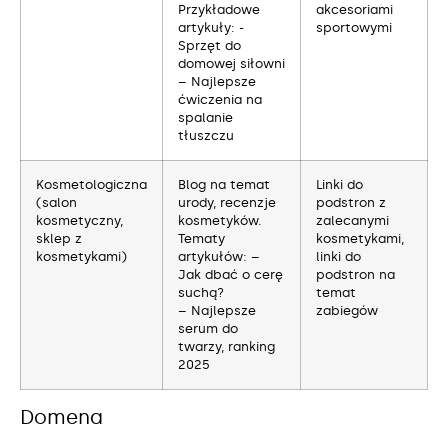
Przykładowe
akcesoriami
artykuły: -
sportowymi
Sprzęt do
domowej siłowni
– Najlepsze
ćwiczenia na
spalanie
tłuszczu
Kosmetologiczna
Blog na temat
Linki do
(salon
urody, recenzje
podstron z
kosmetyczny,
kosmetyków.
zalecanymi
sklep z
Tematy
kosmetykami,
kosmetykami)
artykułów: –
linki do
Jak dbać o cerę
podstron na
suchą?
temat
– Najlepsze
zabiegów
serum do
twarzy, ranking
2025
Domena