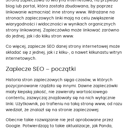
Strona zapleczowa to witryna internetowa, na przykład
blog lub portal, która została zbudowana, by poprzez
linkowanie wzmacniać inne strony www. Wdrażane na
stronach zapleczowych linki mają na celu zwiększenie
wiarygodności i widoczności w wynikach organicznych
strony linkowanej. Zapleczówka może linkować zarówno
do jednej, jak i do kliku stron www.
Co więcej, zaplecze SEO danej strony internetowej może
składać się z jednej, jak i z kilku-, a nawet kilkunastu witryn
internetowych.
Zaplecze SEO – początki
Historia stron zapleczowych sięga czasów, w których
pozycjonowanie rządziło się innymi. Dawne zapleczówki
miały kiepską jakość, nie zawierały wartościowego
contentu, zazwyczaj znajdowały się na nich wyłącznie
linki. Użytkownik, po trafieniu na taką stronę www, od razu
wiedział, że znalazł się na stronie zapleczowej.
Obecnie takie rozwiązanie nie jest aprobowane przez
Google. Potwierdzają to takie aktualizacje, jak Panda,