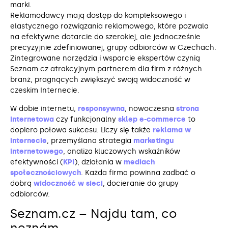
marki.
Reklamodawcy mają dostęp do kompleksowego i
elastycznego rozwiązania reklamowego, które pozwala
na efektywne dotarcie do szerokiej, ale jednocześnie
precyzyjnie zdefiniowanej, grupy odbiorców w Czechach.
Zintegrowane narzędzia i wsparcie ekspertów czynią
Seznam.cz atrakcyjnym partnerem dla firm z różnych
branż, pragnących zwiększyć swoją widoczność w
czeskim Internecie.
W dobie internetu,
responsywna
, nowoczesna
strona
internetowa
czy funkcjonalny
sklep e-commerce
to
dopiero połowa sukcesu. Liczy się także
reklama w
internecie
, przemyślana strategia
marketingu
internetowego
, analiza kluczowych wskaźników
efektywności (
KPI
), działania w
mediach
społecznościowych
. Każda firma powinna zadbać o
dobrą
widoczność w sieci
, docieranie do grupy
odbiorców.
Seznam.cz – Najdu tam, co
neznám