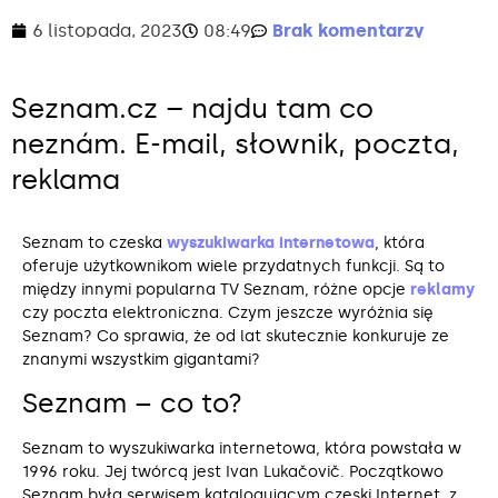
6 listopada, 2023
08:49
Brak komentarzy
Seznam.cz – najdu tam co
neznám. E-mail, słownik, poczta,
reklama
Seznam to czeska
wyszukiwarka internetowa
, która
oferuje użytkownikom wiele przydatnych funkcji. Są to
między innymi popularna TV Seznam, różne opcje
reklamy
czy poczta elektroniczna. Czym jeszcze wyróżnia się
Seznam? Co sprawia, że od lat skutecznie konkuruje ze
znanymi wszystkim gigantami?
Seznam – co to?
Seznam to wyszukiwarka internetowa, która powstała w
1996 roku. Jej twórcą jest Ivan Lukačovič. Początkowo
Seznam była serwisem katalogującym czeski Internet, z