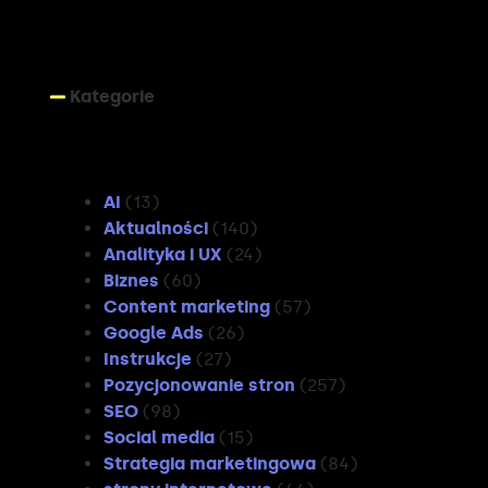
Kategorie
Kategorie
AI
(13)
Aktualności
(140)
Analityka i UX
(24)
Biznes
(60)
Content marketing
(57)
Google Ads
(26)
Instrukcje
(27)
Pozycjonowanie stron
(257)
SEO
(98)
Social media
(15)
Strategia marketingowa
(84)