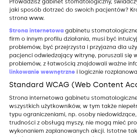
Prowadzisz gabinet stomatologiczny, świadczy
jaki sposób dotrzeć do swoich pacjentów? K
strona www.
Strona internetowa
gabinetu stomatologiczne
firm o innym profilu działania, musi być intuic
problemów, być przejrzysta i przyjazna dla u
pacjenci odwiedzający witrynę, poruszali się 
problemów, z łatwością znajdowali ważne inf
linkowanie wewnętrzne
i logicznie rozplano
Standard WCAG (Web Content Acces
Strona internetowa gabinetu stomatologiczn
wszystkich użytkowników, w tym także niepeł
typu ograniczeniami, np. osoby niedowidzące
trudności z obsługą myszy, nie mogą mieć pro
wykonaniem zaplanowanych akcji. Istotne tak