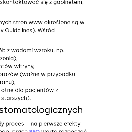
 skontaktować się z gabinetem,
lnych stron www określone są w
y Guidelines). Wśród
sób z wadami wzroku, np.
zenia),
ntów witryny,
brazów (ważne w przypadku
ranu),
totne dla pacjentów z
starszych).
stomatologicznych
y proces – na pierwsze efekty
tego, prace
SEO
warto rozpocząć