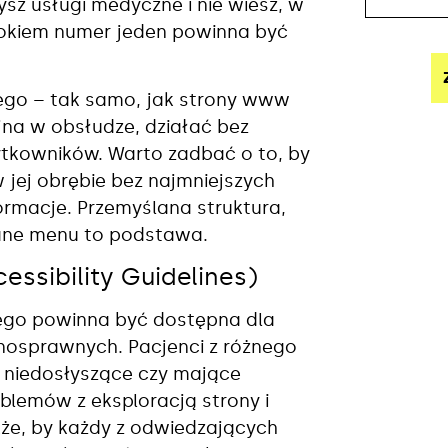
sz usługi medyczne i nie wiesz, w
rokiem numer jeden powinna być
go – tak samo, jak strony www
yjna w obsłudze, działać bez
żytkowników. Warto zadbać o to, by
w jej obrębie bez najmniejszych
ormacje. Przemyślana struktura,
wane menu to podstawa.
sibility Guidelines)
ego powinna być dostępna dla
nosprawnych. Pacjenci z różnego
, niedosłyszące czy mające
blemów z eksploracją strony i
że, by każdy z odwiedzających