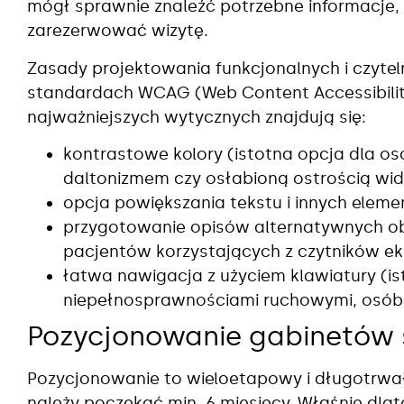
mógł sprawnie znaleźć potrzebne informacje,
zarezerwować wizytę.
Zasady projektowania funkcjonalnych i czyte
standardach WCAG (Web Content Accessibilit
najważniejszych wytycznych znajdują się:
kontrastowe kolory (istotna opcja dla o
daltonizmem czy osłabioną ostrością wid
opcja powiększania tekstu i innych eleme
przygotowanie opisów alternatywnych o
pacjentów korzystających z czytników ek
łatwa nawigacja z użyciem klawiatury (is
niepełnosprawnościami ruchowymi, osób 
Pozycjonowanie gabinetów 
Pozycjonowanie to wieloetapowy i długotrwał
należy poczekać min. 6 miesięcy. Właśnie dla