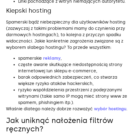
Linki pochodzące z witryn niemających autorytetu.
Kiepski hosting
Spamerski bądź niebezpieczny dla użytkowników hosting
(zazwyczaj z takimi problemami mamy do czynienia przy
darmowych hostingach), to kolejna z przyczyn spadku
widoczności. Jakie konkretnie zagrożenia związane są z
wyborem słabego hostingu? To przede wszystkim:
spamerskie
reklamy
,
częste awarie skutkujące niedostępnością strony
internetowej lun sklepu e-commerce,
barak odpowiednich zabezpieczeń, co stwarza
większe ryzyko ataków hackerskich,
ryzyko współdzielenia przestrzeni z podejrzanymi
witrynami (takie samo IP mogą mieć strony www ze
spamem, phishingiem itp.).
Właśnie dlatego należy dobrze rozważyć
wybór hostingu
.
Jak uniknąć nałożenia filtrów
ręcznych?