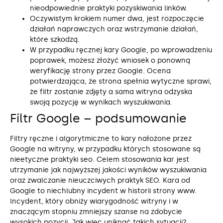
nieodpowiednie praktyki pozyskiwania linków.
Oczywistym krokiem numer dwa, jest rozpoczęcie
działań naprawczych oraz wstrzymanie działań,
które szkodzą.
W przypadku ręcznej kary Google, po wprowadzeniu
poprawek, możesz złożyć wniosek o ponowną
weryfikację strony przez Google. Ocena
potwierdzająca, że strona spełnia wytyczne sprawi,
że filtr zostanie zdjęty a sama witryna odzyska
swoją pozycję w wynikach wyszukiwania.
Filtr Google – podsumowanie
Filtry ręczne i algorytmiczne to kary nałożone przez
Google na witryny, w przypadku których stosowane są
nieetyczne praktyki seo. Celem stosowania kar jest
utrzymanie jak najwyższej jakości wyników wyszukiwania
oraz zwalczanie nieuczciwych praktyk SEO. Kara od
Google to niechlubny incydent w historii strony www.
Incydent, który obniży wiarygodność witryny i w
znaczącym stopniu zmniejszy szanse na zdobycie
wysokich pozycji. Jak więc uniknąć takich sytuacji?