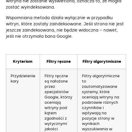
witryna nie zostanie wyświetlona, oznacza to, że mogła
zostać wyindeksowana.
Wspomniana metoda działa wyłącznie w przypadku
witryn, które zostały zaindeksowane. Jeśli strona nie jest
jeszcze zaindeksowana, nie będzie widoczna – nawet,
jeśli nie otrzymała bana Google.
Kryteriom
Filtry ręczne
Filtry algorytmiczne
Przydzielenie
Filtry ręczne
Filtry algorytmiczne
kary
są nałożone
to
przez
zautomatyzowane
specjalistów
systemy, które
Google, którzy
oceniają witryny na
oceniają
podstawie różnych
witryny pod
czynników i
kątem
wpływają na
zgodności z
pozycje strony w
wytycznymi
wynikach
jakości
wyszukiwania w