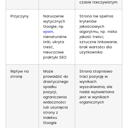
czasie rzeczywistym
Przyczyny
Naruszenie
Strona nie spełnia
wytycznych
kryteriów
Google, np.
jakościowych
spam
,
algorytmu, np. niska
nienaturalne
jakość treści,
linki, ukryta
sztuczne linkowanie,
treść,
brak wartości dla
nieuczciwe
użytkownika
praktyki SEO
Wpływ na
Może
Strona stopniowo
stronę
prowadzić do
traci pozycję w
drastycznego
wynikach
spadku
wyszukiwania, ale
pozycji,
nadal wyświetlana
ograniczenia
jest w wynikach
widoczności
organicznych
lub usunięcia
strony z
indeksu
Google