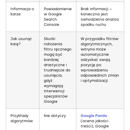
Informacja o
Powiadomienie
Brak informacji –
karze
w Google
konieczna jest
Search
samodzielna analiza
Console
spadku ruchu
Jak usunąć
Skutki
W przypadku filtrów
karę?
nałożenia
algorytmicznych,
filtru ręcznego
witryna może
mogą być
automatycznie
bardziej
odzyskać swoją
drastyczne i
pozycję po
trudniejsze do
wprowadzeniu
usunięcia,
odpowiednich zmian
gdyż
i optymalizacji
wymagają
interwencji
specjalistów
Google
Przykłady
Nie dotyczy
Google Panda
algorytmów
(ocena jakości
treści), Google