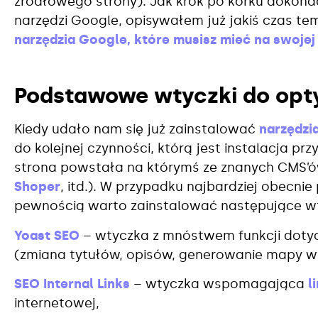
źródłowego strony). Jak krok po korku dokonać
narzędzi Google, opisywałem już jakiś czas t
narzędzia Google, które musisz mieć na swojej
Podstawowe wtyczki do opty
Kiedy udało nam się już zainstalować
narzędzi
do kolejnej czynności, którą jest instalacja p
strona powstała na którymś ze znanych CMS’ów
Shoper
, itd.). W przypadku najbardziej obecni
pewnością warto zainstalować następujące wt
Yoast SEO
– wtyczka z mnóstwem funkcji dotyc
(zmiana tytułów, opisów, generowanie mapy wit
SEO Internal Links
– wtyczka wspomagająca
l
internetowej,