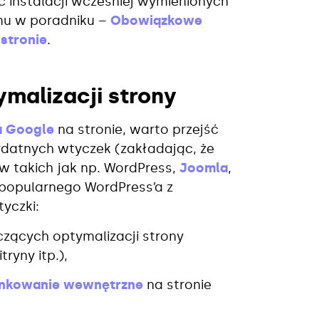
 instalacji wcześniej wymienionych
emu w poradniku –
Obowiązkowe
 stronie
.
malizacji strony
a Google
na stronie, warto przejść
rzydatnych wtyczek (zakładając, że
 takich jak np. WordPress,
Joomla
,
e popularnego WordPress’a z
yczki:
zących optymalizacji strony
ryny itp.),
inkowanie wewnętrzne
na stronie