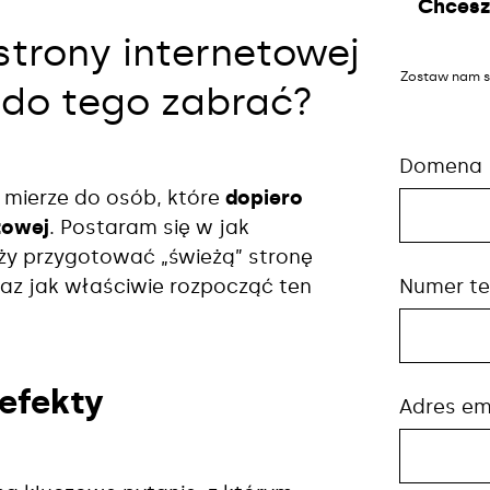
Chcesz
trony internetowej
Zostaw nam s
ę do tego zabrać?
Domena
j mierze do osób, które
dopiero
towej
. Postaram się w jak
eży przygotować „świeżą” stronę
Numer te
az jak właściwie rozpocząć ten
efekty
Adres em