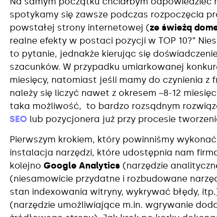
Na samym początku chciałbym odpowiedzieć na
spotykamy się zawsze podczas rozpoczęcia p
powstałej strony internetowej (
ze świeżą dom
realne efekty w postaci pozycji w TOP 10?” Ni
to pytanie, jednakże kierując się doświadcz
szacunków. W przypadku umiarkowanej konkuren
miesięcy, natomiast jeśli mamy do czynienia z
należy się liczyć nawet z okresem ~8-12 miesięcy.
taka możliwość, to bardzo rozsądnym rozwią
SEO
lub pozycjonera już przy procesie tworzeni
Pierwszym krokiem, który powinniśmy wykonać n
instalacja narzędzi, które udostępnia nam fir
kolejno
Google Analytics
(narzędzie analityczn
(niesamowicie przydatne i rozbudowane narzę
stan indexowania witryny, wykrywać błędy, itp.
(narzędzie umożliwiające m.in. wgrywanie do