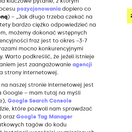
 kluczowe pytanie, z którym
rocesu
pozycjonowania
dopiero co
eną
) – „Jak długo trzeba czekać na
estety bardzo ciężko odpowiedzieć na
eniem, możemy dokonać wstępnych
cyjności fraz jest to okres ~3-7
 frazami mocno konkurencyjnymi
 Warto podkreślić, że jeżeli istnieje
zaniem jest zaangażowanie
agencji
a strony internetowej.
a naszej stronie internetowej jest
ma Google – mam tutaj na myśli
e),
Google Search Console
dzie, które pozwoli nam sprawdzać
) oraz
Google Tag Manager
datkowych tagów do kodu