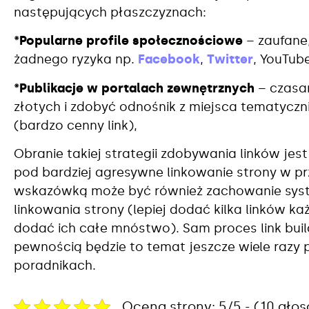
następujących płaszczyznach:
*Popularne profile społecznościowe
– zaufane,
żadnego ryzyka np.
Facebook
,
Twitter
, YouTube
*Publikacje w portalach zewnętrznych
– czasa
złotych i zdobyć odnośnik z miejsca tematycz
(bardzo cenny link),
Obranie takiej strategii zdobywania linków jes
pod bardziej agresywne linkowanie strony w p
wskazówką może być również zachowanie syste
linkowania strony (lepiej dodać kilka linków 
dodać ich całe mnóstwo). Sam proces link build
pewnością będzie to temat jeszcze wiele razy 
poradnikach.
Ocena strony: 5/5 - (10 gło