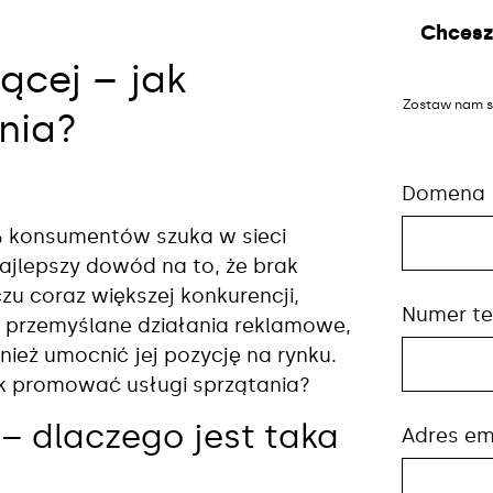
Chcesz
ącej – jak
Zostaw nam s
nia?
Domena
% konsumentów szuka w sieci
najlepszy dowód na to, że brak
czu coraz większej konkurencji,
Numer te
i przemyślane działania reklamowe,
nież umocnić jej pozycję na rynku.
ak promować usługi sprzątania?
– dlaczego jest taka
Adres em