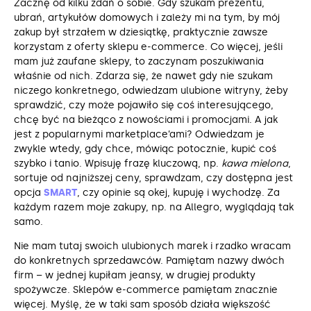
Zacznę od kilku zdań o sobie. Gdy szukam prezentu,
ubrań, artykułów domowych i zależy mi na tym, by mój
zakup był strzałem w dziesiątkę, praktycznie zawsze
korzystam z oferty sklepu e-commerce. Co więcej, jeśli
mam już zaufane sklepy, to zaczynam poszukiwania
właśnie od nich. Zdarza się, że nawet gdy nie szukam
niczego konkretnego, odwiedzam ulubione witryny, żeby
sprawdzić, czy może pojawiło się coś interesującego,
chcę być na bieżąco z nowościami i promocjami. A jak
jest z popularnymi marketplace’ami? Odwiedzam je
zwykle wtedy, gdy chce, mówiąc potocznie, kupić coś
szybko i tanio. Wpisuję frazę kluczową, np.
kawa mielona
,
sortuje od najniższej ceny, sprawdzam, czy dostępna jest
opcja
SMART
, czy opinie są okej, kupuję i wychodzę. Za
każdym razem moje zakupy, np. na Allegro, wyglądają tak
samo.
Nie mam tutaj swoich ulubionych marek i rzadko wracam
do konkretnych sprzedawców. Pamiętam nazwy dwóch
firm – w jednej kupiłam jeansy, w drugiej produkty
spożywcze. Sklepów e-commerce pamiętam znacznie
więcej. Myślę, że w taki sam sposób działa większość