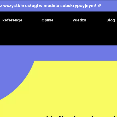
z wszystkie usługi w modelu subskrypcyjnym! 🎉
Referencje
Opinie
Wiedza
Blog