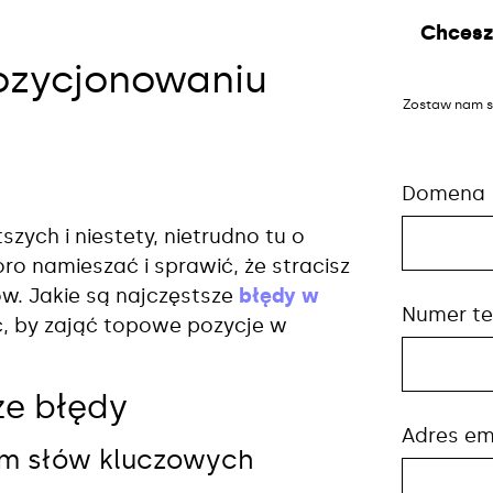
Chcesz
ozycjonowaniu
Zostaw nam s
Domena
zych i niestety, nietrudno tu o
o namieszać i sprawić, że stracisz
ów. Jakie są najczęstsze
błędy w
Numer te
ać, by zająć topowe pozycje w
ze błędy
Adres em
tem słów kluczowych