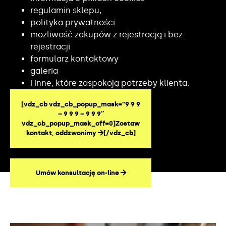
regulamin sklepu,
polityka prywatności
możliwość zakupów z rejestracją i bez
rejestracji
formularz kontaktowy
galeria
i inne, które zaspokoją potrzeby klienta.
[vdz_cb vdz_cb_popup_mask=”9 9 9
– 9 9 9 – 9 9 9″
vdz_cb_popup_mask_off=0]Zostaw
kontakt, oddzwonimy
[/vdz_cb]
Umów konsultację on-line