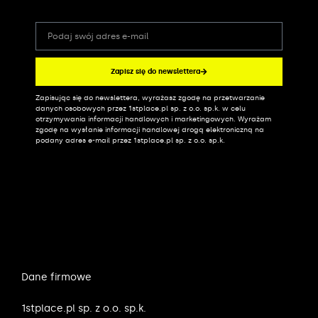
Zapisz się do newslettera
Zapisując się do newslettera, wyrażasz zgodę na przetwarzanie
Alternative:
danych osobowych przez 1stplace.pl sp. z o.o. sp.k. w celu
otrzymywania informacji handlowych i marketingowych. Wyrażam
zgodę na wysłanie informacji handlowej drogą elektroniczną na
podany adres e-mail przez 1stplace.pl sp. z o.o. sp.k.
Dane firmowe
1stplace.pl sp. z o.o. sp.k.