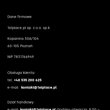
Dane firmowe
1stplace.pl sp. z o.o. sp.k.
Kopanina 30A/104
60-105 Poznań
NIP 7831766949
Obsługa klienta
tel.
+48 535 200 625
e-mail:
kontakt@1stplace.pl
Dział handlowy
e-mail:
kontakt@1stplace.pl
Godziny otwarcia: 8:00 –