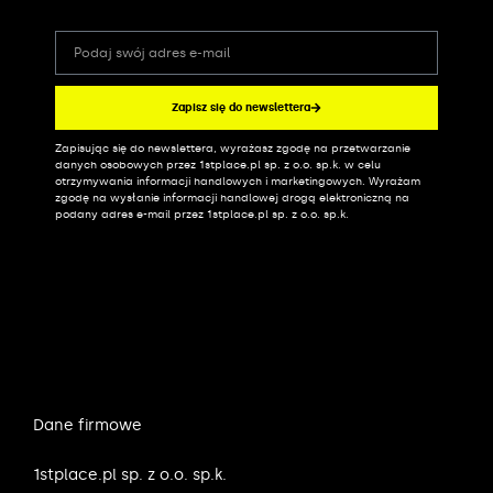
Zapisz się do newslettera
Zapisując się do newslettera, wyrażasz zgodę na przetwarzanie
Alternative:
danych osobowych przez 1stplace.pl sp. z o.o. sp.k. w celu
otrzymywania informacji handlowych i marketingowych. Wyrażam
zgodę na wysłanie informacji handlowej drogą elektroniczną na
podany adres e-mail przez 1stplace.pl sp. z o.o. sp.k.
Dane firmowe
1stplace.pl sp. z o.o. sp.k.