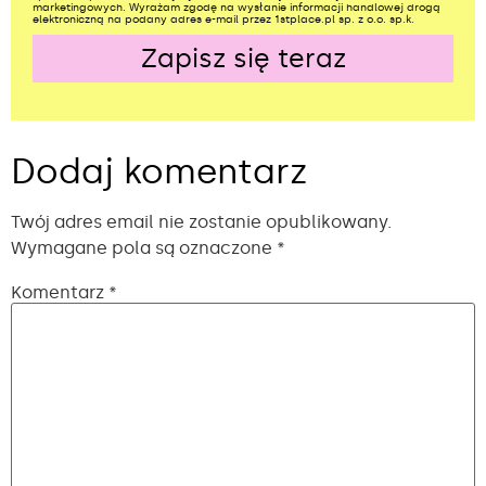
marketingowych. Wyrażam zgodę na wysłanie informacji handlowej drogą
elektroniczną na podany adres e-mail przez 1stplace.pl sp. z o.o. sp.k.
Zapisz się teraz
Alternative:
Dodaj komentarz
Twój adres email nie zostanie opublikowany.
Wymagane pola są oznaczone
*
Komentarz
*